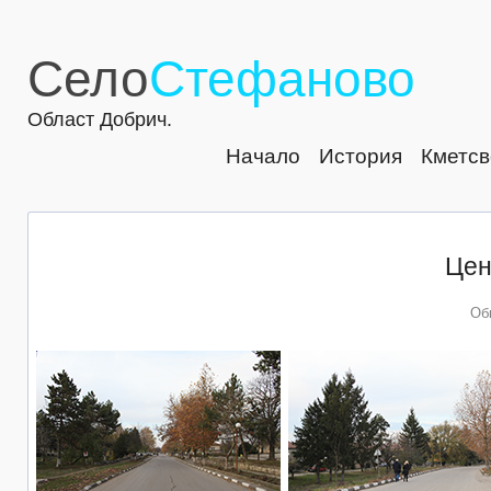
Село
Стефаново
Област Добрич.
Начало
История
Кметсв
Цен
Обн